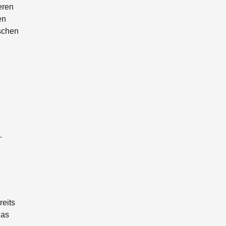
eren
en
schen
.
reits
das