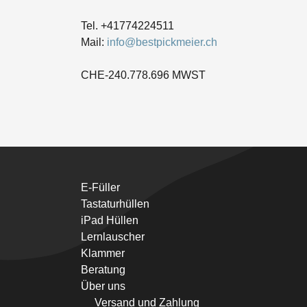
Tel. +41774224511
Mail:
info@bestpickmeier.ch
CHE-240.778.696 MWST
E-Füller
Tastaturhüllen
iPad Hüllen
Lernlauscher
Klammer
Beratung
Über uns
Versand und Zahlung